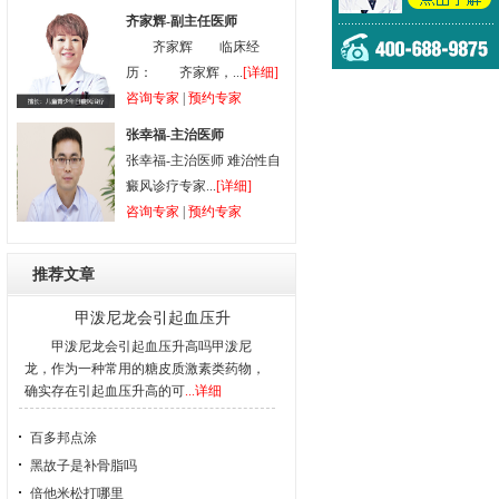
齐家辉-副主任医师
齐家辉 临床经
历： 齐家辉，...
[详细]
咨询专家
|
预约专家
张幸福-主治医师
张幸福-主治医师 难治性自
癜风诊疗专家...
[详细]
咨询专家
|
预约专家
推荐文章
甲泼尼龙会引起血压升
甲泼尼龙会引起血压升高吗甲泼尼
龙，作为一种常用的糖皮质激素类药物，
确实存在引起血压升高的可
...详细
百多邦点涂
黑故子是补骨脂吗
倍他米松打哪里