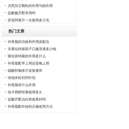
贞芪扶正颗粒的作用与副作用
盐酸氮芥酊有用吗
苏孜阿甫片一次能用多少克
热门文章
补骨脂的功效和作用及配伍
乐赛仙转移因子口服溶液多少钱
驱虫斑鸠菊的作用是什么
补骨脂酊早上用还是晚上用
硫酸羟氯喹片皮肤瘙痒
倍他米松封闭针剂
补骨脂有什么作用
他卡西醇软膏能用多久
盐酸芥酊治白斑效果好吗
补骨脂酊外抹的正确使用方法