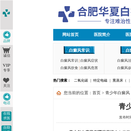
网站首页
医院简介
医
品牌
白癜风常识
白
诚信
白癜风常识
|
白癜风症状
白癜风
白癜风饮食
|
白癜风危害
白癜风
专享
热门搜索：
二氧化碳
|
特定电磁
|
熏蒸床（
|
关注
您当前的位置：
首页
>
青少年白癜风
电话
青
在线
发布时间：
求医
自助