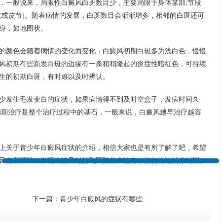
，一般说来，局限性白癜风白斑数目少，主要局限于身体某部;节段
(或皮节)。随着病情的发展，白斑数目会渐渐增多，相邻的白斑还可
身，如地图状。
的颜色会随着病情的变化而变化，白癜风初期白斑多为浅白色，慢慢
风初期有些新发白斑的边缘有一条稍稍隆起的炎症性暗红色，可持续
合肥华夏白癜风预约挂号中心
生的初期白斑，有时难以及时辨认。
5:07:52
少发生毛发变白的症状，如果病情得不到及时空盒子，发病时间久
在的，请讲！您的白斑在什么部位？
初期治疗是整个治疗过程中的基石，一般来说，白癜风越早治疗越容
上关于青少年白癜风症状的介绍，相信大家也是有所了解了吧，希望
风有所帮助，发现病情及时的到医院检查治疗，切勿错过治疗时期。
下一篇：
青少年白癜风的症状有哪些