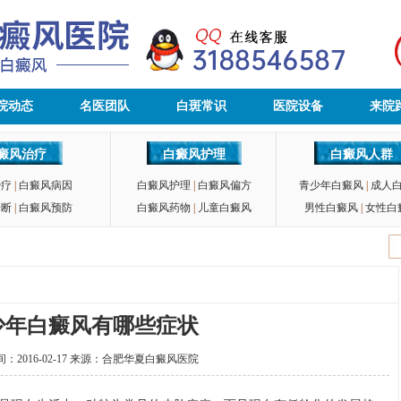
院动态
名医团队
白斑常识
医院设备
来院
癜风治疗
白癜风护理
白癜风人群
治疗
|
白癜风病因
白癜风护理
|
白癜风偏方
青少年白癜风
|
成人
诊断
|
白癜风预防
白癜风药物
|
儿童白癜风
男性白癜风
|
女性白
少年白癜风有哪些症状
2016-02-17 来源：
合肥华夏白癜风医院