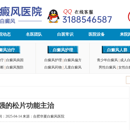
院动态
名医团队
白斑常识
医院设备
来院
癜风治疗
白癜风护理
白癜风人群
治疗
|
白癜风病因
白癜风护理
|
白癜风偏方
青少年白癜风
|
成人
诊断
|
白癜风预防
白癜风药物
|
儿童白癜风
男性白癜风
|
女性白
强的松片功能主治
2025-04-14 来源：
合肥华夏白癜风医院