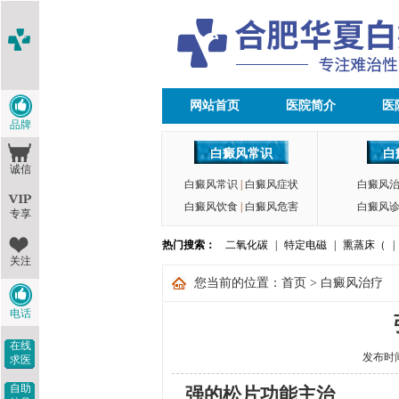
网站首页
医院简介
医
品牌
白癜风常识
白
诚信
白癜风常识
|
白癜风症状
白癜风
白癜风饮食
|
白癜风危害
白癜风
专享
热门搜索：
二氧化碳
|
特定电磁
|
熏蒸床（
|
关注
您当前的位置：
首页
>
白癜风治疗
电话
在线
发布时间：
求医
自助
强的松片功能主治