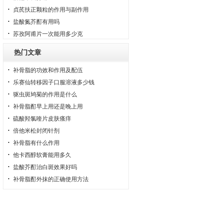
贞芪扶正颗粒的作用与副作用
盐酸氮芥酊有用吗
苏孜阿甫片一次能用多少克
热门文章
补骨脂的功效和作用及配伍
乐赛仙转移因子口服溶液多少钱
驱虫斑鸠菊的作用是什么
补骨脂酊早上用还是晚上用
硫酸羟氯喹片皮肤瘙痒
倍他米松封闭针剂
补骨脂有什么作用
他卡西醇软膏能用多久
盐酸芥酊治白斑效果好吗
补骨脂酊外抹的正确使用方法