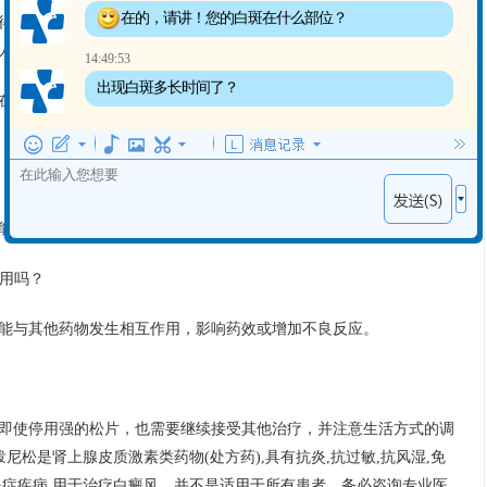
在的，请讲！您的白斑在什么部位？
得被爱的，勇敢地去追求幸福。真诚、自信的人往往更具有吸引力。
人，而不是只看重外貌的人。
14:49:53
出现白斑多长时间了？
在白癜风治疗中担当免疫抑制角色。那么关于强的松片，你可能还有
能导致多种不良反应。具体使用时间应严格遵医嘱。
服用吗？
能与其他药物发生相互作用，影响药效或增加不良反应。
即使停用强的松片，也需要继续接受其他治疗，并注意生活方式的调
尼松是肾上腺皮质激素类药物(处方药),具有抗炎,抗过敏,抗风湿,免
炎症疾病,用于治疗白癜风，并不是适用于所有患者，务必咨询专业医