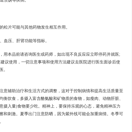
化道溃疡等疾病。
强的松片可能与其他药物发生相互作用。
糖、血压、肝肾功能等指标。
，用本品前请咨询医生或药师，如出现不良反应应立即停药并就医;
不建议使用，一切注意事项和使用方法建议去医院进行医生面诊后使
医。
注意辅助治疗和生活方式的调整，这对于控制病情和提高生活质量至
均衡饮食，多摄入富含酪氨酸和矿物质的食物，如瘦肉、动物肝脏、
注意摄入量)食物要少吃。精神上，要保持乐观的心态，避免精神压力
擦和刺激。夏季出门注意防晒，因为紫外线可能会加重病情。冬季可
。