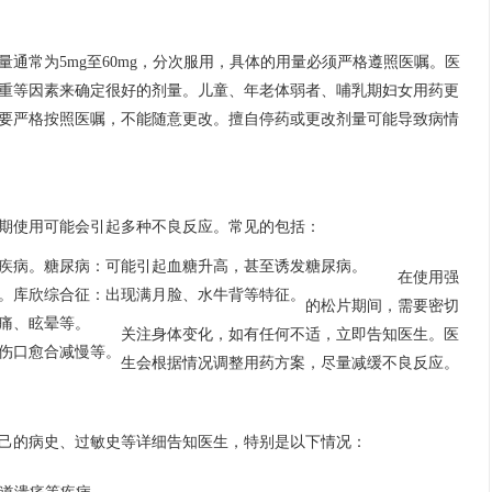
通常为5mg至60mg，分次服用，具体的用量必须严格遵照医嘱。医
重等因素来确定很好的剂量。儿童、年老体弱者、哺乳期妇女用药更
要严格按照医嘱，不能随意更改。擅自停药或更改剂量可能导致病情
期使用可能会引起多种不良反应。常见的包括：
疾病。
糖尿病：可能引起血糖升高，甚至诱发糖尿病。
在使用强
。
库欣综合征：出现满月脸、水牛背等特征。
的松片期间，需要密切
痛、眩晕等。
关注身体变化，如有任何不适，立即告知医生。医
伤口愈合减慢等。
生会根据情况调整用药方案，尽量减缓不良反应。
己的病史、过敏史等详细告知医生，特别是以下情况：