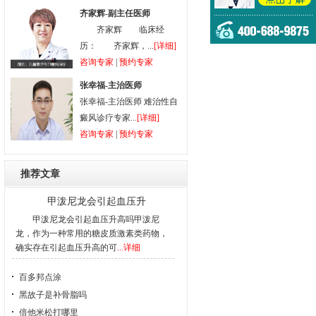
齐家辉-副主任医师
齐家辉 临床经
历： 齐家辉，...
[详细]
咨询专家
|
预约专家
张幸福-主治医师
张幸福-主治医师 难治性自
癜风诊疗专家...
[详细]
咨询专家
|
预约专家
推荐文章
甲泼尼龙会引起血压升
甲泼尼龙会引起血压升高吗甲泼尼
龙，作为一种常用的糖皮质激素类药物，
确实存在引起血压升高的可
...详细
百多邦点涂
黑故子是补骨脂吗
倍他米松打哪里