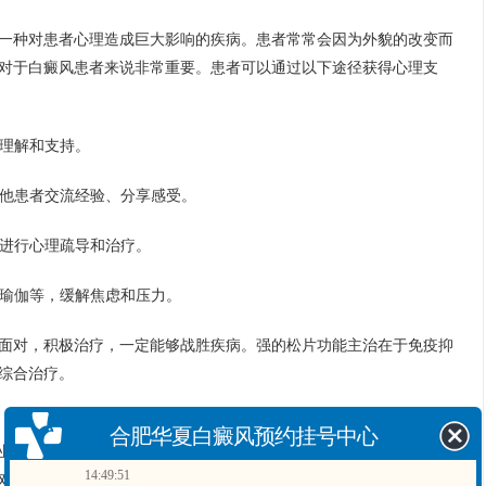
一种对患者心理造成巨大影响的疾病。患者常常会因为外貌的改变而
对于白癜风患者来说非常重要。患者可以通过以下途径获得心理支
的理解和支持。
其他患者交流经验、分享感受。
，进行心理疏导和治疗。
、瑜伽等，缓解焦虑和压力。
面对，积极治疗，一定能够战胜疾病。强的松片功能主治在于免疫抑
综合治疗。
合肥华夏白癜风预约挂号中心
业和情感。事实上，白癜风虽然影响外貌，但并不影响工作能力和个
14:49:51
对容貌要求不高的职业，或者通过提升自己的专业技能来弥补外貌上