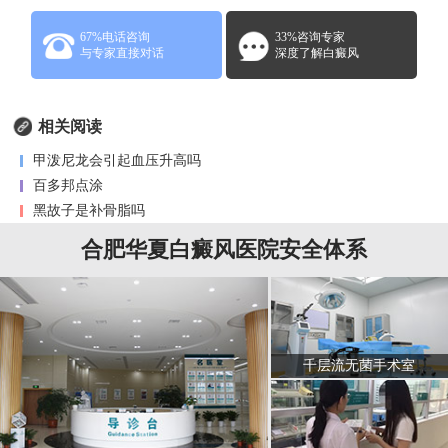
67%电话咨询
33%咨询专家
与专家直接对话
深度了解白癜风
相关阅读
甲泼尼龙会引起血压升高吗
百多邦点涂
黑故子是补骨脂吗
合肥华夏白癜风医院安全体系
千层流无菌手术室