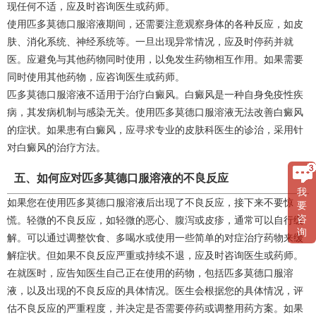
现任何不适，应及时咨询医生或药师。
使用匹多莫德口服溶液期间，还需要注意观察身体的各种反应，如皮
肤、消化系统、神经系统等。一旦出现异常情况，应及时停药并就
医。应避免与其他药物同时使用，以免发生药物相互作用。如果需要
同时使用其他药物，应咨询医生或药师。
匹多莫德口服溶液不适用于治疗白癜风。白癜风是一种自身免疫性疾
病，其发病机制与感染无关。使用匹多莫德口服溶液无法改善白癜风
的症状。如果患有白癜风，应寻求专业的皮肤科医生的诊治，采用针
对白癜风的治疗方法。
五、如何应对匹多莫德口服溶液的不良反应
我
如果您在使用匹多莫德口服溶液后出现了不良反应，接下来不要惊
要
咨
慌。轻微的不良反应，如轻微的恶心、腹泻或皮疹，通常可以自行缓
询
解。可以通过调整饮食、多喝水或使用一些简单的对症治疗药物来缓
解症状。但如果不良反应严重或持续不退，应及时咨询医生或药师。
在就医时，应告知医生自己正在使用的药物，包括匹多莫德口服溶
液，以及出现的不良反应的具体情况。医生会根据您的具体情况，评
估不良反应的严重程度，并决定是否需要停药或调整用药方案。如果