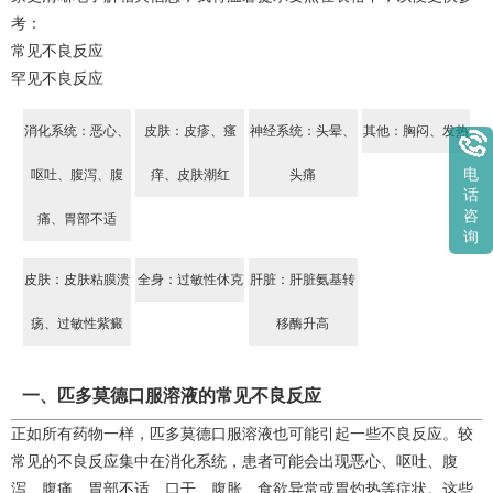
考：
常见不良反应
罕见不良反应
消化系统：恶心、
皮肤：皮疹、瘙
神经系统：头晕、
其他：胸闷、发热
电
呕吐、腹泻、腹
痒、皮肤潮红
头痛
话
咨
痛、胃部不适
询
皮肤：皮肤粘膜溃
全身：过敏性休克
肝脏：肝脏氨基转
疡、过敏性紫癜
移酶升高
一、匹多莫德口服溶液的常见不良反应
正如所有药物一样，匹多莫德口服溶液也可能引起一些不良反应。较
常见的不良反应集中在消化系统，患者可能会出现恶心、呕吐、腹
泻、腹痛、胃部不适、口干、腹胀、食欲异常或胃灼热等症状。这些