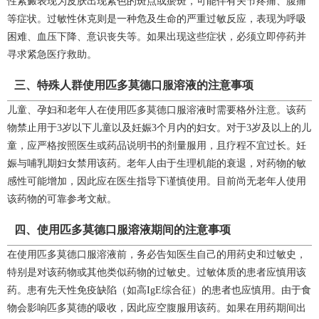
性紫癜表现为皮肤出现紫色的斑点或瘀斑，可能伴有关节疼痛、腹痛
等症状。过敏性休克则是一种危及生命的严重过敏反应，表现为呼吸
困难、血压下降、意识丧失等。如果出现这些症状，必须立即停药并
寻求紧急医疗救助。
三、特殊人群使用匹多莫德口服溶液的注意事项
儿童、孕妇和老年人在使用匹多莫德口服溶液时需要格外注意。该药
物禁止用于3岁以下儿童以及妊娠3个月内的妇女。对于3岁及以上的儿
童，应严格按照医生或药品说明书的剂量服用，且疗程不宜过长。妊
娠与哺乳期妇女禁用该药。老年人由于生理机能的衰退，对药物的敏
感性可能增加，因此应在医生指导下谨慎使用。目前尚无老年人使用
该药物的可靠参考文献。
四、使用匹多莫德口服溶液期间的注意事项
在使用匹多莫德口服溶液前，务必告知医生自己的用药史和过敏史，
特别是对该药物或其他类似药物的过敏史。过敏体质的患者应慎用该
药。患有先天性免疫缺陷（如高IgE综合征）的患者也应慎用。由于食
物会影响匹多莫德的吸收，因此应空腹服用该药。如果在用药期间出