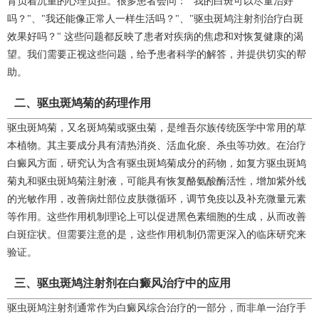
背负着沉重的心理负担。很多患者会问： "我的白斑可以尽量治好
吗？"、"我还能像正常人一样生活吗？"、"驱虫斑鸠注射剂治疗白斑
效果好吗？" 这些问题都反映了患者对疾病的焦虑和对恢复健康的渴
望。我们需要正视这些问题，给予患者科学的解答，并提供切实的帮
助。
二、驱虫斑鸠菊的药理作用
驱虫斑鸠菊，又名斑鸠菊或驱虫菊，是维吾尔族传统医学中常用的草
本植物。其主要成分具有清热消炎、活血化瘀、杀虫等功效。在治疗
白癜风方面，研究认为含有驱虫斑鸠菊成分的药物，如复方驱虫斑鸠
菊丸和驱虫斑鸠菊注射液，可能具有恢复酪氨酸酶活性，增加紫外线
的光敏作用，改善病灶部位皮肤微循环，调节免疫以及补充微量元素
等作用。这些作用机制理论上可以促进黑色素细胞的生成，从而改善
白斑症状。但需要注意的是，这些作用机制仍需更深入的临床研究来
验证。
三、驱虫斑鸠注射剂在白癜风治疗中的应用
驱虫斑鸠注射剂通常作为白癜风综合治疗的一部分，而非单一治疗手