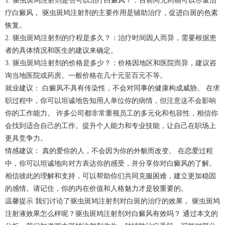
1. 驱虫斑鸠注射剂是否可以治疗白癜风？：目前尚无药物可以尽量治
疗白癜风， 驱虫斑鸠注射剂的主要作用是辅助治疗，促进白斑的色素
恢复。
2. 驱虫斑鸠注射剂的疗程是多久？：治疗时间因人而异，需要根据患
者的具体情况和医生的建议来确定。
3. 驱虫斑鸠注射剂的价格是多少？：价格因地区和医院而异，建议咨
询当地医院或药房。一般价格在几十元至百元不等。
就业建议： 白癜风不具有传染性，不会对同事的健康构成威胁。 在求
职过程中，你可以坦诚地告知用人单位你的病情，但注意这不会影响
你的工作能力。 许多公司都非常重视员工的多元化和包容性，相信你
会找到适合自己的工作。提升个人能力和专业技能，让自己在职场上
更具竞争力。
情感建议： 真的爱你的人，不会因为你的外貌而改变。 在恋爱过程
中，你可以坦诚地向对方表达你的感受，并分享你对白癜风的了解。
相信彼此的理解和支持，可以帮助你们共同克服困难，建立更加稳固
的感情。请记住，你的内在价值和人格魅力才是较重要的。
温馨提示 我们讨论了驱虫斑鸠注射剂对白斑的治疗的效果， 驱虫斑鸠
注射液效果怎么样呢？驱虫斑鸠注射剂对白癜风有效吗？ 通过本文的