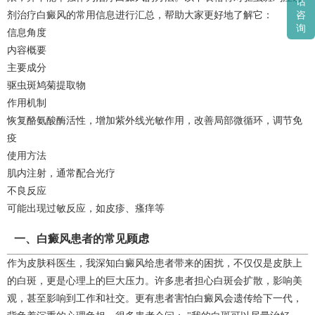
话
剂治疗白癜风的常用信息进行汇总，帮助大家更好地了解它：
咨
询
信息角度
内容概要
主要成分
驱虫斑鸠菊提取物
作用机制
恢复酪氨酸酶活性，增加紫外线光敏作用，改善局部微循环，调节免
疫
使用方法
肌内注射，通常配合光疗
不良反应
可能出现过敏反应，如皮疹、瘙痒等
一、白癜风患者的常见顾虑
作为皮肤科医生，我深知白癜风给患者带来的困扰，不仅仅是皮肤上
的白斑，更是心理上的巨大压力。许多患者担心白斑会扩散，影响美
观，甚至影响到工作和社交。更有患者害怕白癜风会遗传给下一代，