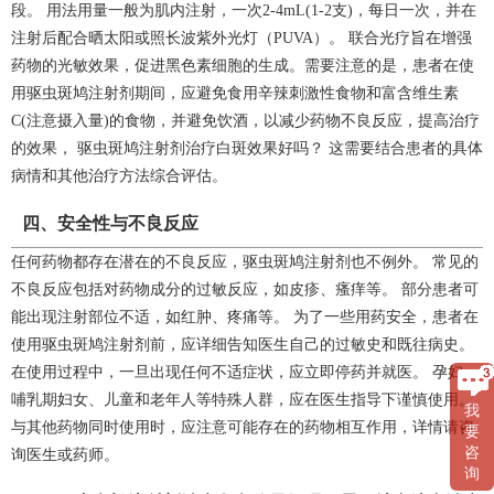
段。 用法用量一般为肌内注射，一次2-4mL(1-2支)，每日一次，并在
注射后配合晒太阳或照长波紫外光灯（PUVA）。 联合光疗旨在增强
药物的光敏效果，促进黑色素细胞的生成。需要注意的是，患者在使
用驱虫斑鸠注射剂期间，应避免食用辛辣刺激性食物和富含维生素
C(注意摄入量)的食物，并避免饮酒，以减少药物不良反应，提高治疗
的效果， 驱虫斑鸠注射剂治疗白斑效果好吗？ 这需要结合患者的具体
病情和其他治疗方法综合评估。
四、安全性与不良反应
任何药物都存在潜在的不良反应，驱虫斑鸠注射剂也不例外。 常见的
不良反应包括对药物成分的过敏反应，如皮疹、瘙痒等。 部分患者可
能出现注射部位不适，如红肿、疼痛等。 为了一些用药安全，患者在
使用驱虫斑鸠注射剂前，应详细告知医生自己的过敏史和既往病史。
在使用过程中，一旦出现任何不适症状，应立即停药并就医。 孕妇、
哺乳期妇女、儿童和老年人等特殊人群，应在医生指导下谨慎使用。
我
与其他药物同时使用时，应注意可能存在的药物相互作用，详情请咨
要
咨
询医生或药师。
询