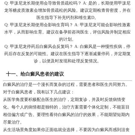
Q: 甲泼尼龙长期使用会导致骨质疏松吗？ A: 是的，长期使用甲泼尼
龙等糖皮质激素会增加骨质疏松的风险。建议定期检查骨密度，并在
医生指导下补充钙剂和维生素D。
Q: 甲泼尼龙长期使用会影响生育吗？ A: 甲泼尼龙可能会影响性激素
水平，从而影响生育。建议在备孕前咨询医生，评估风险并制定相应
的计划。
Q: 甲泼尼龙停药后白癜风会反复吗？ A: 白癜风是一种慢性疾病，停
药后存在反复的可能性。建议在医生指导下逐渐减量停药，并定期复
诊，以便及时发现和处理反复情况。
十一、给白癜风患者的建议
白癜风的治疗是一个漫长而复杂的过程，需要患者和医生共同努力。
对于白癜风患者，我有以下几点建议：
从医学角度要积极配合医生的治疗，定期复诊，并及时反馈病情变
化。每个人的病情都是独特的，治疗方案需要个体化定制，不能盲目
相信偏方或广告。要理性看待白癜风的治疗的效果，不能期望短期内
尽量治疗。
从生活场景角度如果你正面临就业选择，不要因为白癜风而感到沮丧