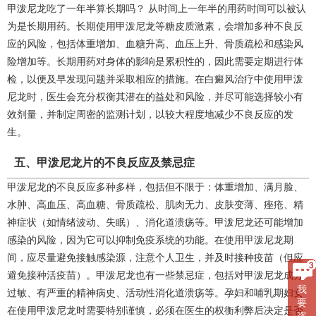
甲泼尼龙吃了一年半算长期吗？ 从时间上一年半的用药时间可以被认
为是长期用药。长期使用甲泼尼龙等糖皮质激素，会增加多种不良反
应的风险，包括体重增加、血糖升高、血压上升、骨质疏松和感染风
险增加等。长期用药对身体的影响是累积性的，因此需要定期进行体
检，以便及早发现问题并采取相应的措施。在白癜风治疗中使用甲泼
尼龙时，医生会充分权衡其潜在的益处和风险，并尽可能选择较小有
效剂量，并制定周密的监测计划，以较大程度地减少不良反应的发
生。
五、甲泼尼龙片的不良反应及禁忌症
甲泼尼龙的不良反应多种多样，包括但不限于：体重增加、满月脸、
水肿、高血压、高血糖、骨质疏松、肌肉无力、皮肤变薄、痤疮、精
神症状（如情绪波动、失眠）、消化道溃疡等。甲泼尼龙还可能增加
感染的风险，因为它可以抑制免疫系统的功能。在使用甲泼尼龙期
间，应尽量避免接触感染源，注意个人卫生，并及时接种疫苗（但应
避免接种活疫苗）。甲泼尼龙也有一些禁忌症，包括对甲泼尼龙成分
我
过敏、有严重的精神病史、活动性消化道溃疡等。孕妇和哺乳期妇女
要
在使用甲泼尼龙时需要特别谨慎，必须在医生的权衡利弊后决定是否