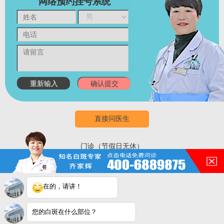
网络预约挂号系统
直接问医生
门诊（节假日无休）
8:00-18:00
医院地址：合肥市铜陵路与合裕路交叉口东北角
（天成大厦旁）
在的，请讲！
祛白热线：400-688-9875
您的白斑在什么部位？