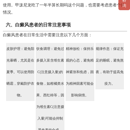
咨
使用。甲泼尼龙吃了一年半算长期吗这个问题，也需要考虑患者个体
询
情况。
六、白癜风患者的日常注意事项
白癜风患者在日常生活中需要注意以下几个方面：
皮肤护理：避免阳
饮食调理：避免过
精神放松：保持乐
规律作息：保证充
光暴晒，尤其是在
多摄入富含维生素
观的心态，避免精
足的睡眠，避免熬
夏季。可以使用防
C(注意摄入量)的
神紧张和焦虑，因
夜，有助于提高免
晒霜，穿戴防护衣
食物，如柑橘类水
为精神因素可能会
疫力。
物。
果、西红柿等，因
影响病情。
为维生素C(注意摄
入量)可能会抑制
黑色素的合成。