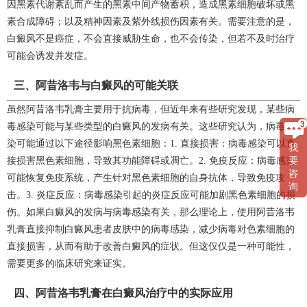
因黑素代谢紊乱而产生的黑素中间产物蓄积，造成黑素细胞破坏或黑
素合成障碍；以及精神因素及紫外线损伤因素有关。需要注意的是，
白癜风不是癌症，不会直接威胁生命，也不会传染，但若不及时治疗
可能会诱发并发症。
三、阿昔洛韦与白癜风的可能关联
虽然阿昔洛韦乳膏主要用于抗病毒，但近年来有些研究发现，某些病
毒感染可能与某些类型的白癜风的发病有关。这些研究认为，病毒感
染可能通过以下途径影响黑色素细胞：1. 直接损害：病毒感染可以直
我
接损害黑色素细胞，导致其功能障碍或凋亡。2. 免疫反应：病毒感染
要
咨
可能恢复免疫系统，产生针对黑色素细胞的自身抗体，导致免疫攻
询
击。3. 炎症反应：病毒感染引起的炎症反应可能加剧黑色素细胞的损
伤。如果白癜风的发病与病毒感染有关，那么理论上，使用阿昔洛韦
乳膏直接抑制白癜风患者皮肤中的病毒感染，减少病毒对色素细胞的
直接损害，从而有助于改善白癜风的症状。但这仅仅是一种可能性，
需要更多的临床研究来证实。
四、阿昔洛韦乳膏在白癜风治疗中的实际应用