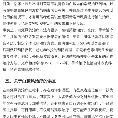
目前，临床上通常不将阿昔洛韦乳膏作为白癜风的常规治疗药物。只
有在明确白癜风的发病与病毒感染有关，并且经过医生评估认为可以
使用的情况下，才有可能考虑尝试使用阿昔洛韦乳膏进行辅助治疗。
即使使用，也需要密切观察治疗的效果和不良反应。
事实上，白癜风的治疗方法有很多，包括药物治疗、光疗、手术治疗
等。具体的治疗方案需要根据患者的病情、年龄、身体状况等因素综
合考虑，制定个体化的治疗方案。白斑面积低于50%可以尽量治疗，
后期做好预防反复，超过80%控制预防调理，后期看色素细胞生长能
恢复多少。例如，外用糖皮质激素、钙调磷酸酶抑制剂是常见的药物
治疗方法。光疗包括窄谱UVB、PUVA等。手术治疗包括自体表皮移
植、黑色素细胞移植等。
五、关于白癜风治疗的误区
在白癜风的治疗过程中，存在着许多误区。有些患者迷信偏方，认为
偏方可以治疗白癜风，但事实上，大多数偏方缺乏科学依据，甚至可
能含有有害成分，加重病情。还有些患者自行购买药物治疗，不经过
医生指导，盲目用药，不仅可能延误治疗，还可能产生不良反应。夏
季太阳中有强紫外线，不能晒，冬季可以适当晒。白癜风的治疗需要