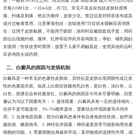
异，一般在10-50元之间。用法用量:乳膏:局部涂抹:成人与小儿均为白
天每2小时1次，一日4-6次，共7日。常见不良反应包括皮肤轻度疼
痛、灼痛及刺痛，然后为瘙痒，皮疹少见。禁忌症是对阿昔洛韦或其
成分过敏者禁用。注意事项包括：连续使用7日症状未缓解应咨询医
生；仅用于皮肤黏膜，不能用于眼部；涂药时应戴指套或手套；用药
部位出现烧灼感、瘙痒、红肿等应停药并咨询医生；孕妇、哺乳期妇
女慎用；性状改变时禁用；放置于儿童不易触及处；使用其他药品时
应咨询医生或药师。
二、白癜风的病因与发病机制
白癜风是一种常见的色素性皮肤病，其特征是皮肤出现局限性或泛发
性的色素脱失斑。临床上白斑症状颜色乳白色，瓷白色，淡白色，云
白色，搓揉后会有轻微发红。白癜风的病因至今尚未尽量明确，但普
遍认为与以下因素有关： 1. 遗传因素：白癜风具有一定的遗传倾向，
但并不是可能遗传，3%-5%概率遗传，需要结合环境因素等共同作
用。2. 自身免疫因素：部分白癜风患者伴有自身免疫性疾病，如甲状
腺疾病、糖尿病等。3. 神经化学因素：神经递质异常可能影响黑色素
细胞的功能。4. 黑素细胞自身破坏学说：某些物质的选择性作用，或