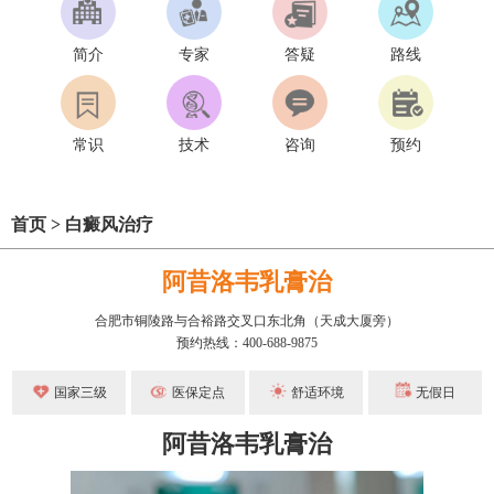
简介
专家
答疑
路线
常识
技术
咨询
预约
首页
>
白癜风治疗
阿昔洛韦乳膏治
合肥市铜陵路与合裕路交叉口东北角（天成大厦旁）
预约热线：400-688-9875
国家三级
医保定点
舒适环境
无假日
阿昔洛韦乳膏治