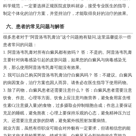
科学规范，一定要选择正规医院皮肤科就诊，接受专业医生的指导，
制定个体化的治疗方案，并坚持治疗，才能取得良好的治疗的效果。
六、患者的常见问题与解答
很多患者对于“阿昔洛韦乳膏治”这个问题抱有疑问,这里温馨提示一些
患者常问的问题：
1. 阿昔洛韦乳膏对所有白癜风都有效吗？ 答：不是的。阿昔洛韦乳膏
主要针对病毒感染引起的皮肤问题，如果您的白癜风与病毒感染无
关，那么使用阿昔洛韦乳膏可能没有效果。
2. 我可以自己购买阿昔洛韦乳膏治疗白癜风吗？ 答：不建议。白癜风
的病因复杂，治疗方案也因人而异。请务必在医生指导下使用药物。
3. 除了药物，白癜风患者还需要注意什么？ 答：白癜风患者需要注意
饮食、作息、心理等方面。饮食上应注意均衡营养，避免食用富含维
生素C(注意摄入量)的食物，过多摄取会抑制细胞合成；作息上要保证
充足的睡眠，避免熬夜；心理上要保持乐观的心态，避免精神压力过
大。还需要注意皮肤的防晒，避免紫外线照射加重病情。
就业方面，虽然有些职业可能会对外貌有一定要求，但请相信您的能
力和才华才是较重要的。情感方面，白癜风不会影响您的生育能力，